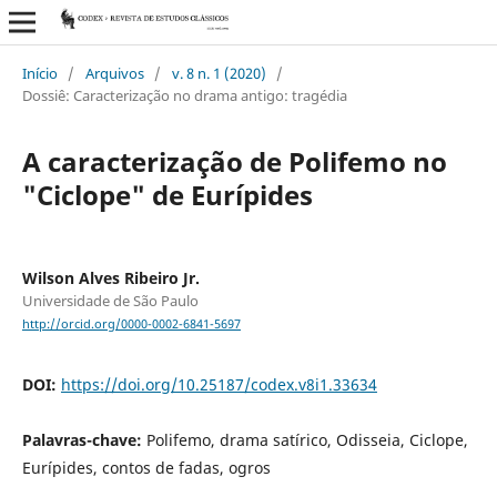
Início
/
Arquivos
/
v. 8 n. 1 (2020)
/
Dossiê: Caracterização no drama antigo: tragédia
A caracterização de Polifemo no
"Ciclope" de Eurípides
Wilson Alves Ribeiro Jr.
Universidade de São Paulo
http://orcid.org/0000-0002-6841-5697
DOI:
https://doi.org/10.25187/codex.v8i1.33634
Palavras-chave:
Polifemo, drama satírico, Odisseia, Ciclope,
Eurípides, contos de fadas, ogros