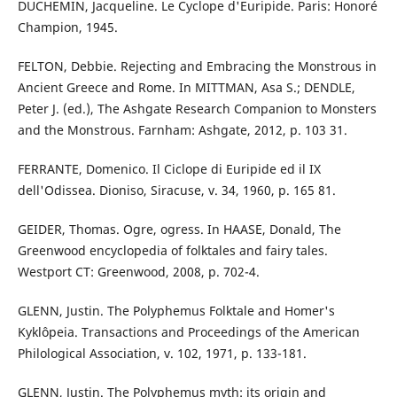
DUCHEMIN, Jacqueline. Le Cyclope d'Euripide. Paris: Honoré
Champion, 1945.
FELTON, Debbie. Rejecting and Embracing the Monstrous in
Ancient Greece and Rome. In MITTMAN, Asa S.; DENDLE,
Peter J. (ed.), The Ashgate Research Companion to Monsters
and the Monstrous. Farnham: Ashgate, 2012, p. 103 31.
FERRANTE, Domenico. Il Ciclope di Euripide ed il IX
dell'Odissea. Dioniso, Siracuse, v. 34, 1960, p. 165 81.
GEIDER, Thomas. Ogre, ogress. In HAASE, Donald, The
Greenwood encyclopedia of folktales and fairy tales.
Westport CT: Greenwood, 2008, p. 702-4.
GLENN, Justin. The Polyphemus Folktale and Homer's
Kyklôpeia. Transactions and Proceedings of the American
Philological Association, v. 102, 1971, p. 133-181.
GLENN, Justin. The Polyphemus myth: its origin and