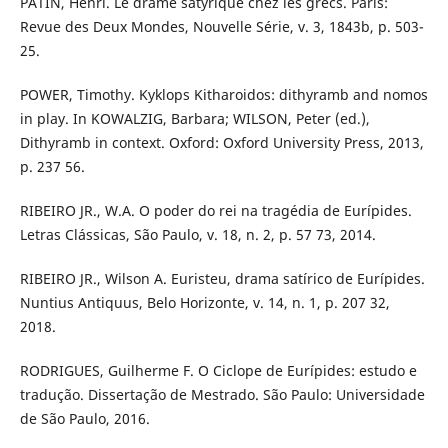
PATIN, Henri. Le drame satyrique chez les grecs. Paris:
Revue des Deux Mondes, Nouvelle Série, v. 3, 1843b, p. 503-
25.
POWER, Timothy. Kyklops Kitharoidos: dithyramb and nomos
in play. In KOWALZIG, Barbara; WILSON, Peter (ed.),
Dithyramb in context. Oxford: Oxford University Press, 2013,
p. 237 56.
RIBEIRO JR., W.A. O poder do rei na tragédia de Eurípides.
Letras Clássicas, São Paulo, v. 18, n. 2, p. 57 73, 2014.
RIBEIRO JR., Wilson A. Euristeu, drama satírico de Eurípides.
Nuntius Antiquus, Belo Horizonte, v. 14, n. 1, p. 207 32,
2018.
RODRIGUES, Guilherme F. O Ciclope de Eurípides: estudo e
tradução. Dissertação de Mestrado. São Paulo: Universidade
de São Paulo, 2016.