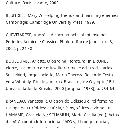
Culture. Bari: Levante, 2002.
BLUNDELL, Mary W. Helping friends and harming enemies.
Cambridge: Cambridge University Press, 1989.
CHEVITARESE, André L. A caça na pólis ateniense nos
Períodos Arcaico e Clássico. Phoînix, Rio de Janeiro, n. 8,
2002, p. 24 48.
BOULOUMIÉ, Arlette. O ogro na literatura. In BRUNEL,
Pierre, Dicionário de mitos literários, 3ª ed. Trad. Carlos
Sussekind, Jorge Laclette, Maria Thereza Rezende Costa,
Vera Whately. Rio de Janeiro / Brasília: Jose Olympio / Ed.
Universidade de Brasília, 2000 [original: 1988], p. 754-64.
BRANDÃO, Vanessa R. O agon de Odisseu e Polifemo no
Ciclope de Eurípides: astúcia, vícios, sátiros e vinho. In:
HAMAMÉ, Graciela N.; SCHAMUN, María Cecilia (ed.), Actas
del VI Coloquio Internacional “ΑΓΩΝ, kkcompetencia y