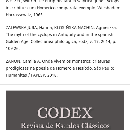
WETZEL, Wilfrid. De Euripidis fabula satyrica quae Cyclops
inscribitur cum Homerico comparata exemplo. Wiesbaden:
Harrassowitz, 1965.
ZALEWSKA JURA, Hanna; KŁOSIŃSKA NACHIN, Agnieszka.
The myth of the cyclops in Antiquity and in the spanish
Golden Age. Collectanea philologica, Łódź, v. 17, 2014, p.
109 26.
ZANON, Camila A. Onde vivem os monstros: criaturas
prodigiosas na poesia de Homero e Hesíodo. São Paulo:
Humanitas / FAPESP, 2018.