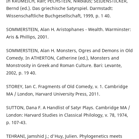
In KRUMEICH, Ralf; PECHSTEIN, Nikolaus; SEIDENSTICKER,
Bernd (ed.). Das griechische Satyrspiel. Darmstadt:
Wissenschaftliche Buchgesellschaft, 1999, p. 1 40.
SOMMERSTEIN, Alan H. Aristophanes - Wealth. Warminster:
Aris & Phillips, 2001.
SOMMERSTEIN, Alan H. Monsters, Ogres and Demons in Old
Comedy. In ATHERTON, Catherine (ed.), Monsters and
Monstrosity in Greek and Roman Culture. Bari: Levante,
2002, p. 19 40.
STOREY, Ian C. Fragments of Old Comedy, v. 1. Cambridge
MA / London, Harvard University Press, 2011.
SUTTON, Dana F. A Handlist of Satyr Plays. Cambridge MA /
London: Harvard Studies in Classical Philology, v. 78, 1974,
p. 107-43.
TEHRANI, Jamshid J.; d'Huy, Julien. Phylogenetics meets