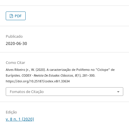
PDF
Publicado
2020-06-30
Como Citar
Alves Ribeiro Jr., W. (2020). A caracterização de Polifemo no "Ciclope" de
Eurípides.
CODEX - Revista De Estudos Clássicos
,
8
(1), 281–300.
https://doi.org/10.25187/codex.v8i1.33634
Fomatos de Citação
Edição
v. 8 n. 1 (2020)