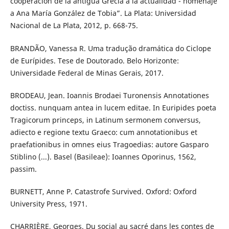
cooperación de la antigua Grecia a la actualidad - homenaje
a Ana María González de Tobia”. La Plata: Universidad
Nacional de La Plata, 2012, p. 668-75.
BRANDÃO, Vanessa R. Uma tradução dramática do Ciclope
de Eurípides. Tese de Doutorado. Belo Horizonte:
Universidade Federal de Minas Gerais, 2017.
BRODEAU, Jean. Ioannis Brodaei Turonensis Annotationes
doctiss. nunquam antea in lucem editae. In Euripides poeta
Tragicorum princeps, in Latinum sermonem conversus,
adiecto e regione textu Graeco: cum annotationibus et
praefationibus in omnes eius Tragoedias: autore Gasparo
Stiblino (...). Basel (Basileae): Ioannes Oporinus, 1562,
passim.
BURNETT, Anne P. Catastrofe Survived. Oxford: Oxford
University Press, 1971.
CHARRIÈRE, Georges. Du social au sacré dans les contes de