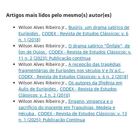
Artigos mais lidos pelo mesmo(s) autor(es)
Wilson Alves Ribeiro Jr.,
Busíris, um drama satírico de
Eurípides
,
CODEX - Revista de Estudos Clássicos: v. 6
n. 1 (2018)
Wilson Alves Ribeiro Jr.,
O drama satírico "Ônfale", de
Íon de Quios
,
CODEX - Revista de Estudos Clássicos: v.
11 n. 2 (2023): Publicação contínua
Wilson Alves Ribeiro Jr.,
A recepção das tragédias
fragmentárias de Eurípides nos séculos V e IV a.C.
,
CODEX - Revista de Estudos Clássicos: v. 6 n. 2 (2018)
Wilson Alves Ribeiro Jr.,
Os autores da Ifigênia em
Áulis de Eurípides
,
CODEX - Revista de Estudos
Clássicos: v. 2 n. 2 (2010)
Wilson Alves Ribeiro Jr.,
Engano, vingança e o
sacrifício do inocente em Traquínias, Medeia e
Hécuba
,
CODEX - Revista de Estudos Clássicos: v. 13
n. 1 (2025): Publicação Contínua