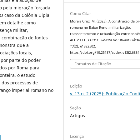
ônias e a adoção de
o pela migração forçada
Como Citar
O caso da Colônia Úlpia
Morais Cruz, M. (2025). A construção da p
o em detalhe como
romana no Baixo Reno: militarização,
ença militar,
reassentamento e urbanização entre os séc
da combinação de fontes
AEC e I EC.
CODEX - Revista De Estudos Clássi
emonstra que a
13
(2), e1322502.
ciações locais,
https://doi.org/10.25187/codex.v13i2.6884
 por parte do poder
Fomatos de Citação
ados por Roma para
onteira, o estudo
 dos processos de
Edição
vanço imperial romano no
v. 13 n. 2 (2025): Publicação Con
Seção
Artigos
Licença