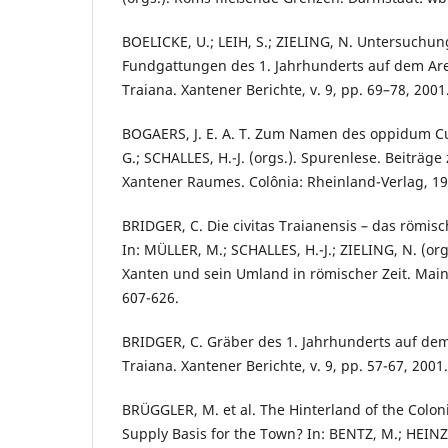
BOELICKE, U.; LEIH, S.; ZIELING, N. Untersuch
Fundgattungen des 1. Jahrhunderts auf dem Are
Traiana. Xantener Berichte, v. 9, pp. 69–78, 2001
BOGAERS, J. E. A. T. Zum Namen des oppidum C
G.; SCHALLES, H.-J. (orgs.). Spurenlese. Beiträge
Xantener Raumes. Colônia: Rheinland-Verlag, 19
BRIDGER, C. Die civitas Traianensis – das römi
In: MÜLLER, M.; SCHALLES, H.-J.; ZIELING, N. (org
Xanten und sein Umland in römischer Zeit. Main
607-626.
BRIDGER, C. Gräber des 1. Jahrhunderts auf dem
Traiana. Xantener Berichte, v. 9, pp. 57-67, 2001.
BRÜGGLER, M. et al. The Hinterland of the Coloni
Supply Basis for the Town? In: BENTZ, M.; HEIN