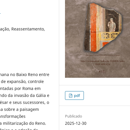
1
zação, Reassentamento,
omana no Baixo Reno entre
s de expansão, controle
ementadas por Roma em
indo da invasão da Gália e
pdf
ésar e seus sucessores, o
na sobre a paisagem
ansformações
Publicado
a militarização do Reno.
2025-12-30