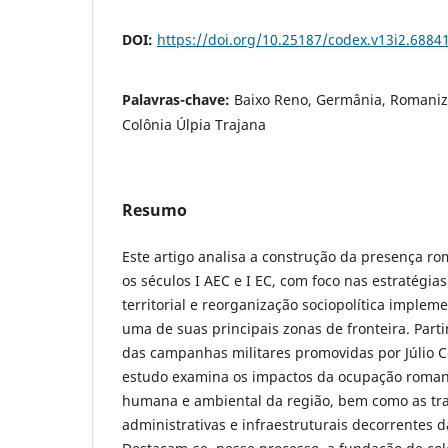
DOI:
https://doi.org/10.25187/codex.v13i2.6884
Palavras-chave:
Baixo Reno, Germânia, Romani
Colônia Úlpia Trajana
Resumo
Este artigo analisa a construção da presença r
os séculos I AEC e I EC, com foco nas estratégia
territorial e reorganização sociopolítica impl
uma de suas principais zonas de fronteira. Part
das campanhas militares promovidas por Júlio C
estudo examina os impactos da ocupação roma
humana e ambiental da região, bem como as tr
administrativas e infraestruturais decorrentes d