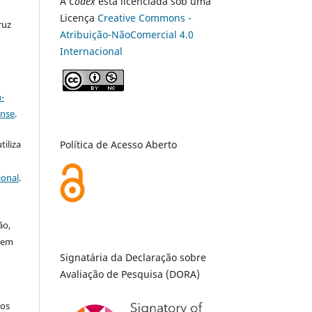
A
Codex
está licenciada sob uma
Licença
Creative Commons -
ruz
Atribuição-NãoComercial 4.0
Internacional
a
-
ense
.
Política de Acesso Aberto
tiliza
ional
.
ão,
 em
Signatária da Declaração sobre
Avaliação de Pesquisa (DORA)
hos