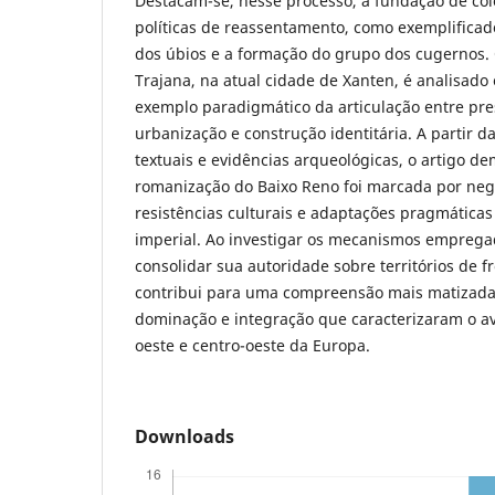
Destacam-se, nesse processo, a fundação de col
políticas de reassentamento, como exemplificad
dos úbios e a formação do grupo dos cugernos. 
Trajana, na atual cidade de Xanten, é analisad
exemplo paradigmático da articulação entre pres
urbanização e construção identitária. A partir 
textuais e evidências arqueológicas, o artigo d
romanização do Baixo Reno foi marcada por nego
resistências culturais e adaptações pragmáticas
imperial. Ao investigar os mecanismos empreg
consolidar sua autoridade sobre territórios de fr
contribui para uma compreensão mais matizada
dominação e integração que caracterizaram o a
oeste e centro-oeste da Europa.
Downloads