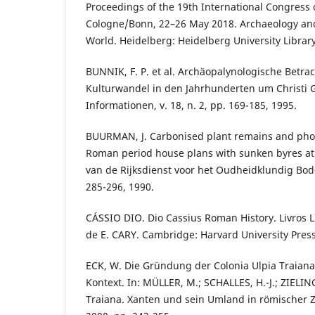
Proceedings of the 19th International Congress 
Cologne/Bonn, 22–26 May 2018. Archaeology an
World. Heidelberg: Heidelberg University Library
BUNNIK, F. P. et al. Archäopalynologische Betr
Kulturwandel in den Jahrhunderten um Christi 
Informationen, v. 18, n. 2, pp. 169-185, 1995.
BUURMAN, J. Carbonised plant remains and phos
Roman period house plans with sunken byres at
van de Rijksdienst voor het Oudheidklundig Bod
285-296, 1990.
CÁSSIO DIO. Dio Cassius Roman History. Livros LI
de E. CARY. Cambridge: Harvard University Press
ECK, W. Die Gründung der Colonia Ulpia Traiana
Kontext. In: MÜLLER, M.; SCHALLES, H.-J.; ZIELING
Traiana. Xanten und sein Umland in römischer Z