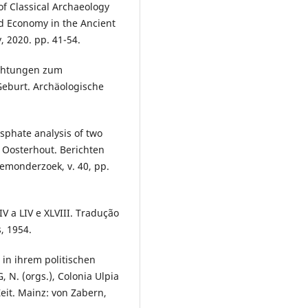
of Classical Archaeology
d Economy in the Ancient
, 2020. pp. 41-54.
achtungen zum
Geburt. Archäologische
phate analysis of two
 Oosterhout. Berichten
emonderzoek, v. 40, pp.
V a LIV e XLVIII. Tradução
, 1954.
 in ihrem politischen
, N. (orgs.), Colonia Ulpia
eit. Mainz: von Zabern,