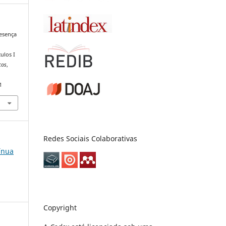
resença
ulos I
cos
,
1
Redes Sociais Colaborativas
tínua
Copyright