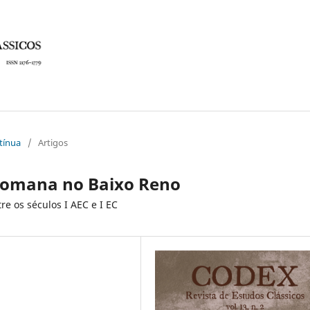
ntínua
/
Artigos
 romana no Baixo Reno
re os séculos I AEC e I EC