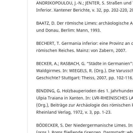
ANDRIKOPOULOU, J.-N.; JENTER, S. Straßen und 
Inferior. Xantener Berichte, v. 32, pp. 202-220, 2
BAATZ, D. Der römische Limes: archäologische 
und Donau. Berlim: Mann, 1993.
BECHERT, T. Germania inferior: eine Provinz an
römischen Reiches. Mainz: von Zabern, 2007.
BECKER, A.; RASBACH, G. “Städte in Germanien”:
Waldgirmes. In: WIEGELS, R. (Org.). Die Varuss
Geschichte? Stuttgart: Theiss, 2007, pp. 102-116
BINDING, G. Holzbauperioden des 1. Jahrhunder
Ulpia Traiana in Xanten. In: LVR-RHEINISCH
(Org.), Beiträge zur Archäologie des römischen
Rheinland Verlag, 1972, v. 3, pp. 1-23.
BÖDECKER, S. Der Niedergermanische Limes. In: 
(orgs.). Roms fließende Grenzen. Darmstadt: wbg