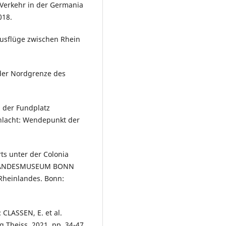
Verkehr in der Germania
018.
Ausflüge zwischen Rhein
 der Nordgrenze des
 der Fundplatz
chlacht: Wendepunkt der
.
ts unter der Colonia
ES LANDESMUSEUM BONN
 Rheinlandes. Bonn:
CLASSEN, E. et al.
 Theiss, 2021, pp. 34-47.