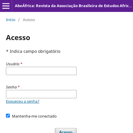
AbeÁfrica: Revista da Associação Brasileira de Estudos Africanos
Início
/
Acesso
Acesso
* Indica campo obrigatório
Usuário
*
Senha
*
Esqueceu a senha?
Mantenha-me conectado
Acesso