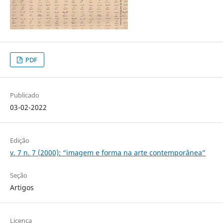
PDF
Publicado
03-02-2022
Edição
v. 7 n. 7 (2000): “imagem e forma na arte contemporânea”
Seção
Artigos
Licença