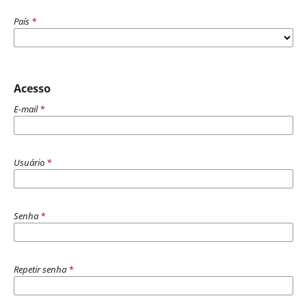
País
*
Acesso
E-mail
*
Usuário
*
Senha
*
Repetir senha
*