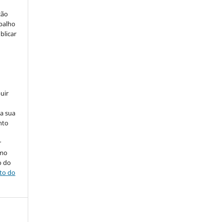
ção
abalho
blicar
uir
na sua
nto
r
omo
o do
ito do