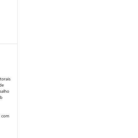
:
torais
 de
balho
ob
o com