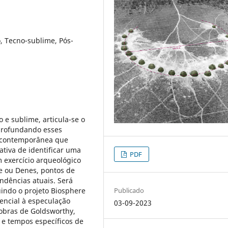
, Tecno-sublime, Pós-
 e sublime, articula-se o
profundando esses
e contemporânea que
ativa de identificar uma
PDF
 exercício arqueológico
e ou Denes, pontos de
endências atuais. Será
uindo o projeto Biosphere
Publicado
ssencial à especulação
03-09-2023
obras de Goldsworthy,
s e tempos específicos de