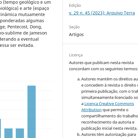
no (tempo geológico e um
Edição
iológica) e arte (espaço
v. 29 n. 45 (2023): Arquivo Terra
 a dinâmica mutuamente
o ponderadas algumas
e, Pentecost, Dong,
Seção
cno-sublime de Jameson
Artigos
derando a eventual
ssa ser evitada.
Licença
Autores que publicam nesta revista
concordam com os seguintes termos
Autores mantém os direitos au
e concedem à revista o direito
primeira publicação, com o tra
simultaneamente licenciado s
a
Licença Creative Commons
Attribution
que permite o
compartilhamento do trabalh
reconhecimento da autoria e
publicação inicial nesta revista.
Autores têm autorização para