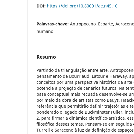
DOI:
https://doi.org/10.60001/ae.n45.10
Palavras-chave:
Antropoceno, Ecoarte, Aeroceno
humano
Resumo
Partindo da triangulação entre arte, Antropoceno
pensamento de Bourriaud, Latour e Haraway, a
conceitos por uma perspectiva histórica da art
potencie a projeção de cenários futuros. Na tent
base conceptual mais recuada desenvolve-se um
por meio da obra de artistas como Beuys, Haack
referência que permitirão definir trajetórias e t
ponderado o legado de Buckminster Fuller, incl
2, para firmar a dinâmica científico-artística, e
filosófica desses temas. Pensam-se em seguida 
Turrell e Saraceno à luz da definição de espaço