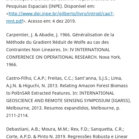
Pesquisas Espaciais (INPE). Disponível em:
<
http://www.dpi.inpe.br/gilberto/livro/introd/cap7-
mnt.pdf
>. Acesso em: 4 dez 2019.
Carpentier, J. & Abadie, J. 1966. Généralisation de la
Méthode du Gradient Réduit de Wolfe au cas des
Contraintes Non Lineaires. In: IV INTERNATIONAL
CONFERENCE ON OPERATIONAL RESEARCH. Nova York,
1966.
Castro-Filho, C.A.P.; Freitas, C.C.; Sant'anna, S.J.S.; Lima,
A.J.N. & Higuchi, N. 2013. Relating Amazon Forest Biomass
to PolInSAR Extracted Features. In: INTERNATIONAL
GEOSCIENCE AND REMOTE SENSING SYMPOSIUM (IGARSS),
Melbourne, 2013. Resumos expandidos, Melbourne, p.
2111-2114.
Debastiani, A.B.; Moura, M.M.; Rex, F.D.; Sanquetta, C.R.;
Corte, A.P.D. & Pinto N. 2019. Regressões Robusta e Linear