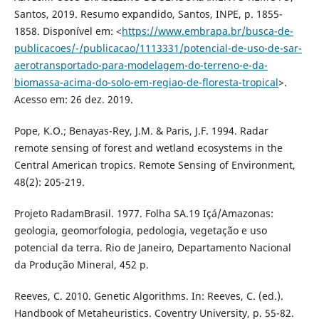
Santos, 2019. Resumo expandido, Santos, INPE, p. 1855-
1858. Disponível em: <
https://www.embrapa.br/busca-de-
publicacoes/-/publicacao/1113331/potencial-de-uso-de-sar-
aerotransportado-para-modelagem-do-terreno-e-da-
biomassa-acima-do-solo-em-regiao-de-floresta-tropical
>.
Acesso em: 26 dez. 2019.
Pope, K.O.; Benayas-Rey, J.M. & Paris, J.F. 1994. Radar
remote sensing of forest and wetland ecosystems in the
Central American tropics. Remote Sensing of Environment,
48(2): 205-219.
Projeto RadamBrasil. 1977. Folha SA.19 Içá/Amazonas:
geologia, geomorfologia, pedologia, vegetação e uso
potencial da terra. Rio de Janeiro, Departamento Nacional
da Produção Mineral, 452 p.
Reeves, C. 2010. Genetic Algorithms. In: Reeves, C. (ed.).
Handbook of Metaheuristics. Coventry University, p. 55-82.