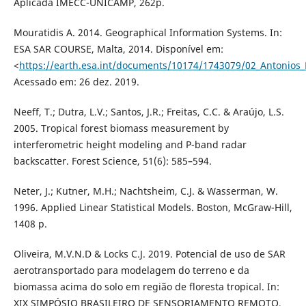
Aplicada IMECC-UNICAMP, 262p.
Mouratidis A. 2014. Geographical Information Systems. In:
ESA SAR COURSE, Malta, 2014. Disponível em:
<
https://earth.esa.int/documents/10174/1743079/02_Antonios_
Acessado em: 26 dez. 2019.
Neeff, T.; Dutra, L.V.; Santos, J.R.; Freitas, C.C. & Araújo, L.S.
2005. Tropical forest biomass measurement by
interferometric height modeling and P-band radar
backscatter. Forest Science, 51(6): 585–594.
Neter, J.; Kutner, M.H.; Nachtsheim, C.J. & Wasserman, W.
1996. Applied Linear Statistical Models. Boston, McGraw-Hill,
1408 p.
Oliveira, M.V.N.D & Locks C.J. 2019. Potencial de uso de SAR
aerotransportado para modelagem do terreno e da
biomassa acima do solo em região de floresta tropical. In:
XIX SIMPÓSIO BRASILEIRO DE SENSORIAMENTO REMOTO,