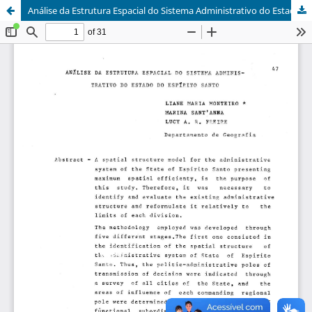
Análise da Estrutura Espacial do Sistema Administrativo do Estado do Espírito Santo