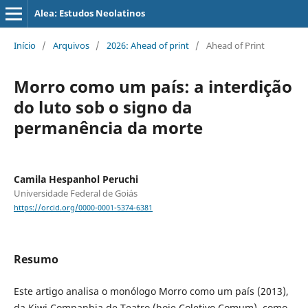
Alea: Estudos Neolatinos
Início
/
Arquivos
/
2026: Ahead of print
/
Ahead of Print
Morro como um país: a interdição
do luto sob o signo da
permanência da morte
Camila Hespanhol Peruchi
Universidade Federal de Goiás
https://orcid.org/0000-0001-5374-6381
Resumo
Este artigo analisa o monólogo Morro como um país (2013),
da Kiwi Companhia de Teatro (hoje Coletivo Comum), como