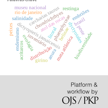
museu nacional
carcharias taurus
restinga
embriões
chondrichthyes
rio de janeiro
phaeophyceae
atol das rocas
salinidade
brasil
dictyopteris jamaicensis
dyctyotales
peixes
peste
litoral
belinae
endemismo
biodiversidade
inventário
ovofagia
mata atlântica
acritarcos
distribuição
anura
girino