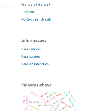
Français (France)
Italiano
Português (Brasil)
Informações
Para Leitores
Para Autores
Para Bibliotecários
Palavras-chave
acritarcos
alimentação
porcellanidae
conus
hylidae
mata atlântica
brasil central
theobroma
rádula
ecologia
ajaia ajaja
taxonomia
collembola
litoral