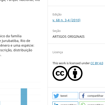
Edição
v. 68 n. 3-4 (2010)
Seção
ico da família
ARTIGOS ORIGINAIS
 Jurubatiba, Rio de
 gênero e uma espécie:
scrição, distribuição
Licença
.
This work is licensed under
CC BY 4.0
tweet
compartilhar