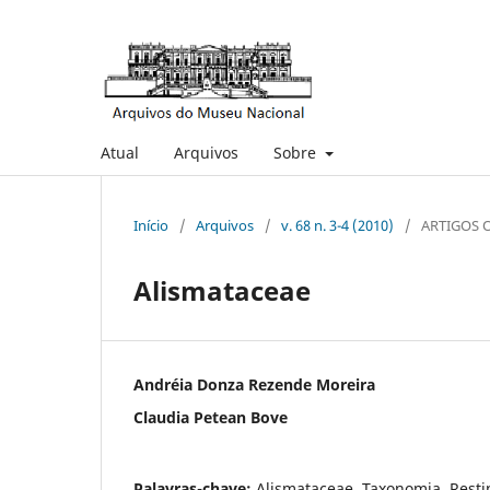
Atual
Arquivos
Sobre
Início
/
Arquivos
/
v. 68 n. 3-4 (2010)
/
ARTIGOS 
Alismataceae
Andréia Donza Rezende Moreira
Claudia Petean Bove
Palavras-chave:
Alismataceae, Taxonomia, Resti