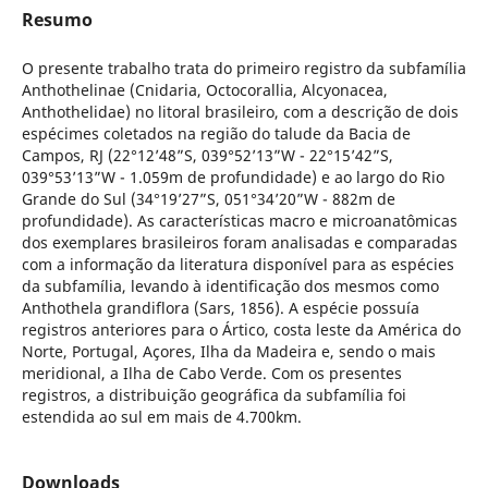
Resumo
O presente trabalho trata do primeiro registro da subfamília
Anthothelinae (Cnidaria, Octocorallia, Alcyonacea,
Anthothelidae) no litoral brasileiro, com a descrição de dois
espécimes coletados na região do talude da Bacia de
Campos, RJ (22°12’48”S, 039°52’13”W - 22°15’42”S,
039°53’13”W - 1.059m de profundidade) e ao largo do Rio
Grande do Sul (34°19’27”S, 051°34’20”W - 882m de
profundidade). As características macro e microanatômicas
dos exemplares brasileiros foram analisadas e comparadas
com a informação da literatura disponível para as espécies
da subfamília, levando à identificação dos mesmos como
Anthothela grandiflora (Sars, 1856). A espécie possuía
registros anteriores para o Ártico, costa leste da América do
Norte, Portugal, Açores, Ilha da Madeira e, sendo o mais
meridional, a Ilha de Cabo Verde. Com os presentes
registros, a distribuição geográfica da subfamília foi
estendida ao sul em mais de 4.700km.
Downloads