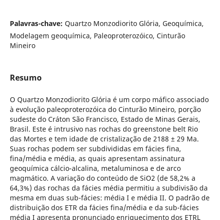
Palavras-chave:
Quartzo Monzodiorito Glória, Geoquímica,
Modelagem geoquímica, Paleoproterozóico, Cinturão
Mineiro
Resumo
O Quartzo Monzodiorito Glória é um corpo máfico associado
à evolução paleoproterozóica do Cinturão Mineiro, porção
sudeste do Cráton São Francisco, Estado de Minas Gerais,
Brasil. Este é intrusivo nas rochas do greenstone belt Rio
das Mortes e tem idade de cristalização de 2188 ± 29 Ma.
Suas rochas podem ser subdivididas em fácies fina,
fina/média e média, as quais apresentam assinatura
geoquímica cálcio-alcalina, metaluminosa e de arco
magmático. A variação do conteúdo de SiO2 (de 58,2% a
64,3%) das rochas da fácies média permitiu a subdivisão da
mesma em duas sub-fácies: média I e média II. O padrão de
distribuição dos ETR da fácies fina/média e da sub-fácies
média I apresenta pronunciado enriquecimento dos ETRL