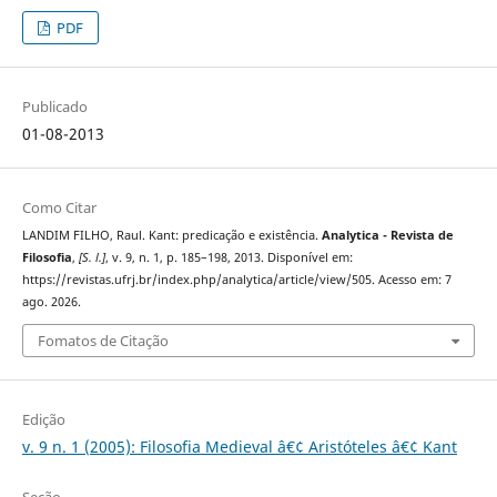
PDF
Publicado
01-08-2013
Como Citar
LANDIM FILHO, Raul. Kant: predicação e existência.
Analytica - Revista de
Filosofia
,
[S. l.]
, v. 9, n. 1, p. 185–198, 2013. Disponível em:
https://revistas.ufrj.br/index.php/analytica/article/view/505. Acesso em: 7
ago. 2026.
Fomatos de Citação
Edição
v. 9 n. 1 (2005): Filosofia Medieval â€¢ Aristóteles â€¢ Kant