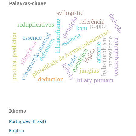
Palavras-chave
syllogistic
dedução
definição
referência
hilemorfismo
reduplicativos
popper
kant
pluralidade de formas substanciais
practical prediction
constituição material
essência
essence
necessidade
definition
teoria quântica
hylomorphism
silogística
aristotle
lógica
metafísica
bohr
leibniz
jungius
deduction
hilary putnam
Idioma
Português (Brasil)
English