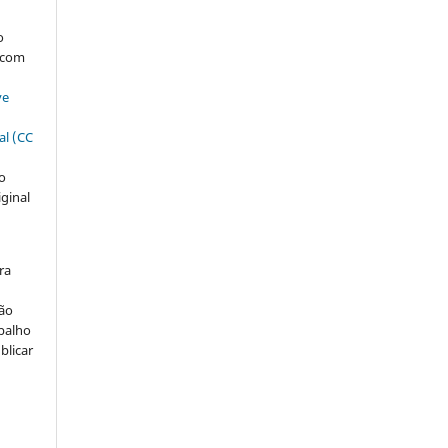
s
o
, com
ve
al (CC
ão
iginal
ra
ção
abalho
blicar