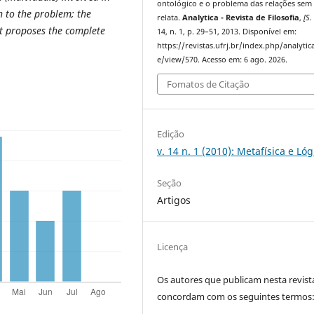
ontológico e o problema das relações sem
on to the problem; the
relata.
Analytica - Revista de Filosofia
,
[S. 
it proposes the complete
14, n. 1, p. 29–51, 2013. Disponível em:
https://revistas.ufrj.br/index.php/analytica
e/view/570. Acesso em: 6 ago. 2026.
Fomatos de Citação
Edição
v. 14 n. 1 (2010): Metafísica e Lóg
Seção
Artigos
Licença
Os autores que publicam nesta revist
concordam com os seguintes termos