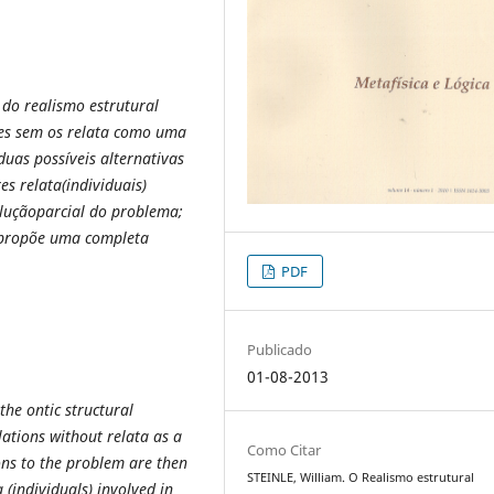
do realismo estrutural
es sem os relata como uma
duas possíveis alternativas
s relata(individuais)
oluçãoparcial do problema;
e propõe uma completa
PDF
Publicado
01-08-2013
 the ontic structural
lations without relata as a
Como Citar
ions to the problem are then
STEINLE, William. O Realismo estrutural
a (individuals) involved in