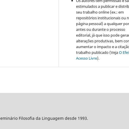
Os autores têm permissão e s
estimulados a publicar e distrib
seu trabalho online (ex.: em
repositórios institucionais ou 
página pessoal) a qualquer po
antes ou durante o processo
editorial, já que isso pode gera
alterações produtivas, bem c
aumentar o impacto e a citaçã
trabalho publicado (Veja
O Efe
Acesso Livre
).
Seminário Filosofia da Linguagem desde 1993.