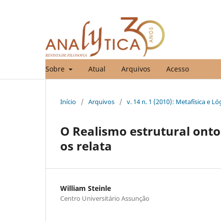
Sobre
Atual
Arquivos
Acesso
Início
/
Arquivos
/
v. 14 n. 1 (2010): Metafísica e Ló
O Realismo estrutural onto
os relata
William Steinle
Centro Universitário Assunção