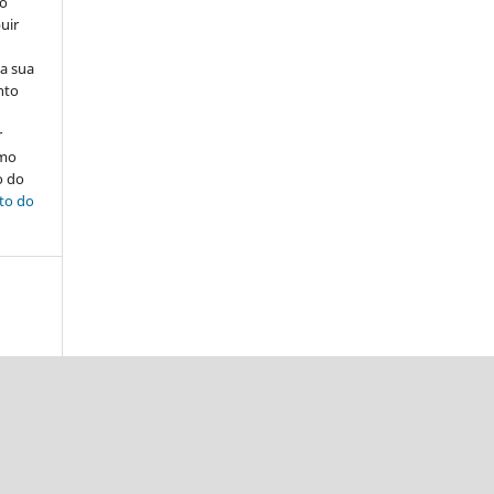
ão
uir
na sua
nto
r
omo
o do
ito do