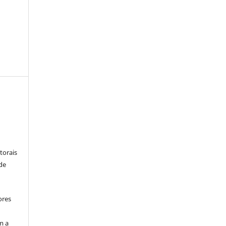
:
torais
 de
ores
m a