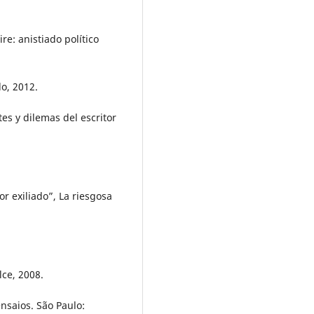
re: anistiado político
lo, 2012.
es y dilemas del escritor
r exiliado”, La riesgosa
lce, 2008.
ensaios. São Paulo: