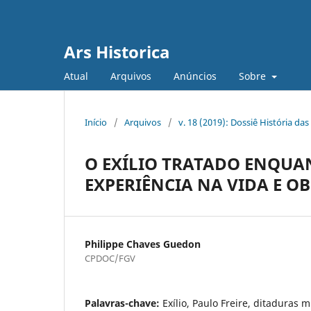
Ars Historica
Atual
Arquivos
Anúncios
Sobre
Início
/
Arquivos
/
v. 18 (2019): Dossiê História d
O EXÍLIO TRATADO ENQUA
EXPERIÊNCIA NA VIDA E OB
Philippe Chaves Guedon
CPDOC/FGV
Palavras-chave:
Exílio, Paulo Freire, ditaduras m