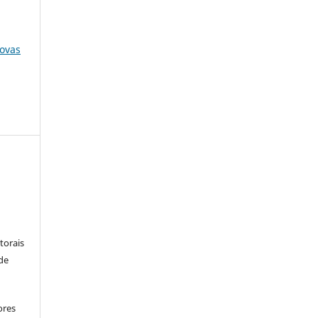
novas
:
torais
 de
ores