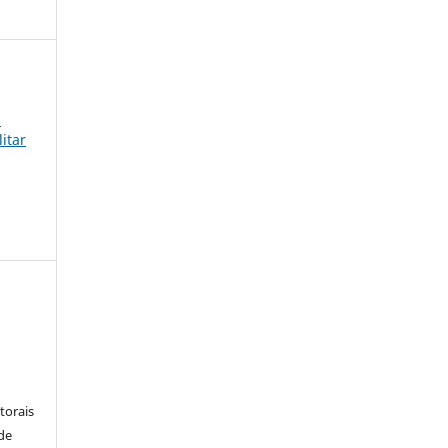
s
itar
:
torais
 de