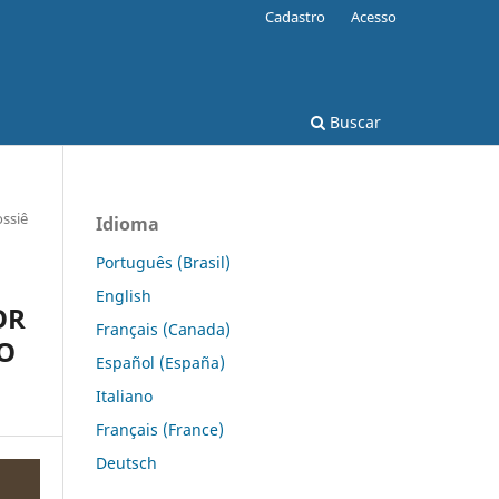
Cadastro
Acesso
Buscar
ossiê
Idioma
Português (Brasil)
English
OR
Français (Canada)
O
Español (España)
Italiano
Français (France)
Deutsch