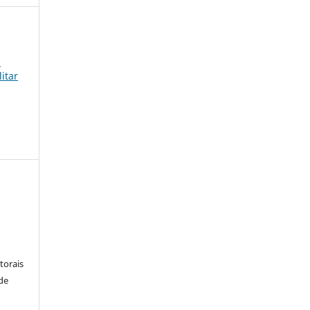
s
itar
:
torais
 de