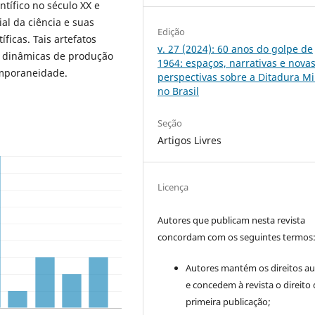
tífico no século XX e
al da ciência e suas
Edição
íficas. Tais artefatos
v. 27 (2024): 60 anos do golpe de
 dinâmicas de produção
1964: espaços, narrativas e nova
mporaneidade.
perspectivas sobre a Ditadura Mil
no Brasil
Seção
Artigos Livres
Licença
Autores que publicam nesta revista
concordam com os seguintes termos
Autores mantém os direitos au
e concedem à revista o direito
primeira publicação;