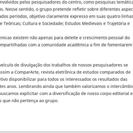
envolvidos pelos pesquisadores do centro, como pesquisas temátic
s. Nesse sentido, o grupo pretende refletir sobre diferentes aspec
ariados períodos, objetivo claramente expresso em suas quatro linha
e Teóricas; Cultura e Sociedade; Estudos Medievais e Trajetória e
icas existem não apenas para deleite e crescimento pessoal do
ompartilhadas com a comunidade acadêmica a fim de fomentarem
veículo de divulgação dos trabalhos de nossos pesquisadores se
assim a ComparArte, revista eletrônica de estudos comparados de
etivo disponibilizar para todos os interessados os resultados das
stes anos. Lembrando ainda que também valorizamos o intercâmbi
uscamos explicitar com a diversificação de nosso corpo editorial e
s que não pertença ao grupo.