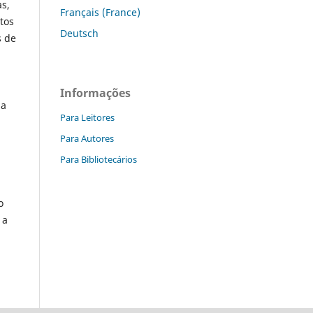
as,
Français (France)
tos
Deutsch
s de
Informações
 a
Para Leitores
Para Autores
Para Bibliotecários
o
 a