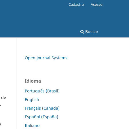
Cadastro
Acesso
Buscar
Open Journal Systems
Idioma
Português (Brasil)
 de
English
s
Français (Canada)
Español (España)
o
Italiano