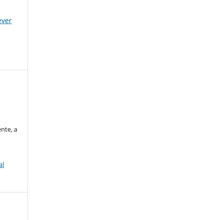
ever
nte, a
al