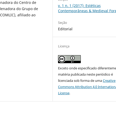
enadora do Centro de
v. 1 n. 1 (2017): Estéticas
rdenadora do Grupo de
Contemporâneas & Medieval For
COMLIC), afiliado ao
Seção
Editorial
Licença
Exceto onde especificado diferenteme
matéria publicada neste periódico é
licenciada sob forma de uma
Creative
Commons Attribution 4.0 Internation
License
.