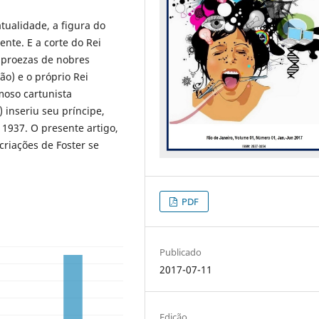
atualidade, a figura do
nte. E a corte do Rei
 proezas de nobres
o) e o próprio Rei
moso cartunista
 inseriu seu príncipe,
 1937. O presente artigo,
riações de Foster se
PDF
Publicado
2017-07-11
Edição