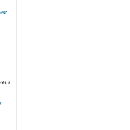
ever
nte, a
al