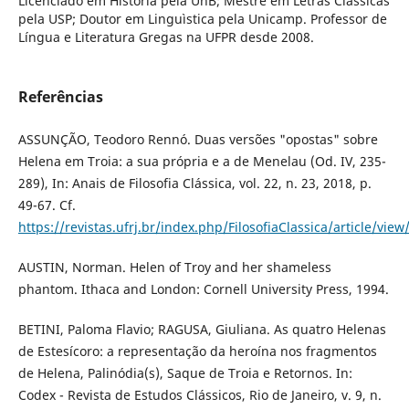
Licenciado em História pela UnB; Mestre em Letras Clássicas
pela USP; Doutor em Linguìstica pela Unicamp. Professor de
Língua e Literatura Gregas na UFPR desde 2008.
Referências
ASSUNÇÃO, Teodoro Rennó. Duas versões "opostas" sobre
Helena em Troia: a sua própria e a de Menelau (Od. IV, 235-
289), In: Anais de Filosofia Clássica, vol. 22, n. 23, 2018, p.
49-67. Cf.
https://revistas.ufrj.br/index.php/FilosofiaClassica/article/vi
AUSTIN, Norman. Helen of Troy and her shameless
phantom. Ithaca and London: Cornell University Press, 1994.
BETINI, Paloma Flavio; RAGUSA, Giuliana. As quatro Helenas
de Estesícoro: a representação da heroína nos fragmentos
de Helena, Palinódia(s), Saque de Troia e Retornos. In:
Codex - Revista de Estudos Clássicos, Rio de Janeiro, v. 9, n.