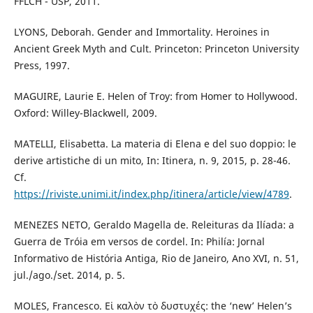
FFLCH - USP, 2011.
LYONS, Deborah. Gender and Immortality. Heroines in
Ancient Greek Myth and Cult. Princeton: Princeton University
Press, 1997.
MAGUIRE, Laurie E. Helen of Troy: from Homer to Hollywood.
Oxford: Willey-Blackwell, 2009.
MATELLI, Elisabetta. La materia di Elena e del suo doppio: le
derive artistiche di un mito, In: Itinera, n. 9, 2015, p. 28-46.
Cf.
https://riviste.unimi.it/index.php/itinera/article/view/4789
.
MENEZES NETO, Geraldo Magella de. Releituras da Ilíada: a
Guerra de Tróia em versos de cordel. In: Philía: Jornal
Informativo de História Antiga, Rio de Janeiro, Ano XVI, n. 51,
jul./ago./set. 2014, p. 5.
MOLES, Francesco. Eἰ καλὸν τὸ δυστυχές: the ‘newʼ Helen’s