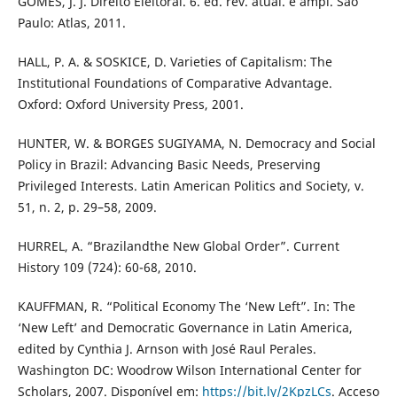
GOMES, J. J. Direito Eleitoral. 6. ed. rev. atual. e ampl. São
Paulo: Atlas, 2011.
HALL, P. A. & SOSKICE, D. Varieties of Capitalism: The
Institutional Foundations of Comparative Advantage.
Oxford: Oxford University Press, 2001.
HUNTER, W. & BORGES SUGIYAMA, N. Democracy and Social
Policy in Brazil: Advancing Basic Needs, Preserving
Privileged Interests. Latin American Politics and Society, v.
51, n. 2, p. 29–58, 2009.
HURREL, A. “Brazilandthe New Global Order”. Current
History 109 (724): 60-68, 2010.
KAUFFMAN, R. “Political Economy The ‘New Left”. In: The
‘New Left’ and Democratic Governance in Latin America,
edited by Cynthia J. Arnson with José Raul Perales.
Washington DC: Woodrow Wilson International Center for
Scholars, 2007. Disponível em:
https://bit.ly/2KpzLCs
. Acceso