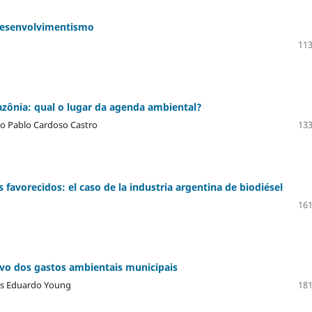
-desenvolvimentismo
113
azônia: qual o lugar da agenda ambiental?
dro Pablo Cardoso Castro
133
s favorecidos: el caso de la industria argentina de biodiésel
161
ivo dos gastos ambientais municipais
los Eduardo Young
181