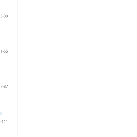
13-39
41-65
67-87
l
-111