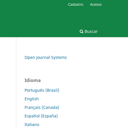
Cadastro
Acesso
Buscar
Open Journal Systems
Idioma
Português (Brasil)
English
Français (Canada)
Español (España)
Italiano