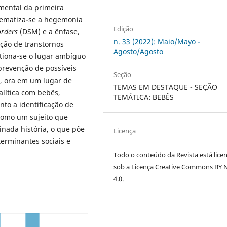
mental da primeira
lematiza-se a hegemonia
Edição
orders
(DSM) e a ênfase,
n. 33 (2022): Maio/Mayo -
̧ão de transtornos
Agosto/Agosto
estiona-se o lugar ambíguo
prevenção de possíveis
Seção
s, ora em um lugar de
TEMAS EM DESTAQUE - SEÇÃO
alítica com bebês,
TEMÁTICA: BEBÊS
to a identificação de
como um sujeito que
nada história, o que põe
Licença
terminantes sociais e
Todo o conteúdo da Revista está lice
sob a Licença Creative Commons BY
4.0.