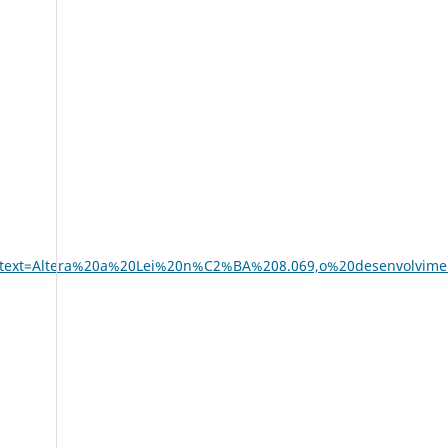
&text=Altera%20a%20Lei%20n%C2%BA%208.069,o%20desenvolvi