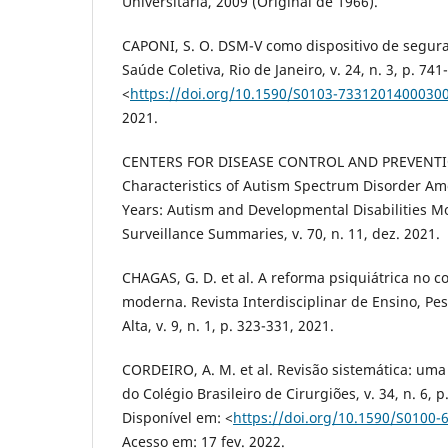
Universitária, 2009 (Original de 1966).
CAPONI, S. O. DSM-V como dispositivo de segura
Saúde Coletiva, Rio de Janeiro, v. 24, n. 3, p. 74
<
https://doi.org/10.1590/S0103-7331201400030
2021.
CENTERS FOR DISEASE CONTROL AND PREVENTIO
Characteristics of Autism Spectrum Disorder A
Years: Autism and Developmental Disabilities M
Surveillance Summaries, v. 70, n. 11, dez. 2021.
CHAGAS, G. D. et al. A reforma psiquiátrica no co
moderna. Revista Interdisciplinar de Ensino, Pe
Alta, v. 9, n. 1, p. 323-331, 2021.
CORDEIRO, A. M. et al. Revisão sistemática: uma 
do Colégio Brasileiro de Cirurgiões, v. 34, n. 6, p
Disponível em: <
https://doi.org/10.1590/S0100
Acesso em: 17 fev. 2022.