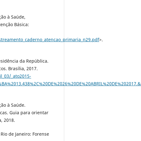
ão à Saúde,
enção Básica:
astreamento_caderno_atencao_primaria_n29.pdf
>.
residência da República.
os. Brasília, 2017.
il_03/_ato2015-
N%C2%BA%2013.438%2C%20DE%2026%20DE%20ABRIL%20DE%202017.
ão à Saúde.
as. Guia para orientar
a, 2018.
Rio de Janeiro: Forense