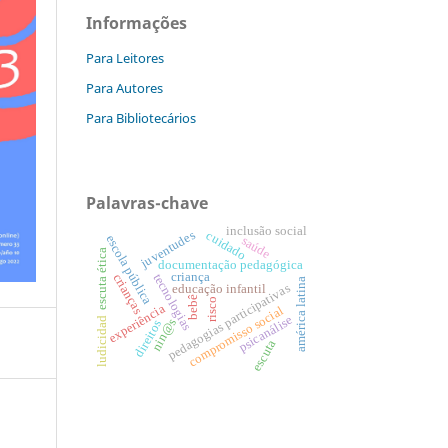
Informações
Para Leitores
Para Autores
Para Bibliotecários
Palavras-chave
inclusão social
juventudes
cuidado
escola pública
saúde
escuta ética
documentação pedagógica
criança
tecnologias
crianças
américa latina
pedagogias participativas
educação infantil
bebê
risco
experiência
compromisso social
psicanálise
ludicidad
nin@s
direitos
escuta