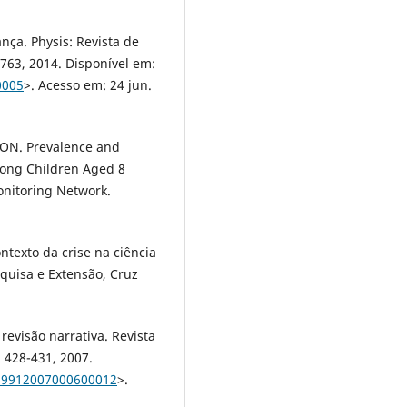
nça. Physis: Revista de
1-763, 2014. Disponível em:
0005
>. Acesso em: 24 jun.
N. Prevalence and
mong Children Aged 8
onitoring Network.
ntexto da crise na ciência
squisa e Extensão, Cruz
revisão narrativa. Revista
. 428-431, 2007.
-69912007000600012
>.