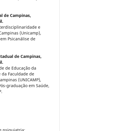
al de Campinas,
l.
terdisciplinaridade e
 Campinas (Unicamp),
 em Psicanálise de
stadual de Campinas,
l.
ade de Educação da
e da Faculdade de
 Campinas (UNICAMP),
 Pós-graduação em Saúde,
P.
 psiquiatria: