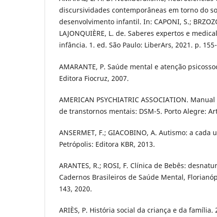
discursividades contemporâneas em torno do so
desenvolvimento infantil. In: CAPONI, S.; BRZOZO
LAJONQUIÈRE, L. de. Saberes expertos e medica
infância. 1. ed. São Paulo: LiberArs, 2021. p. 155
AMARANTE, P. Saúde mental e atenção psicossocia
Editora Fiocruz, 2007.
AMERICAN PSYCHIATRIC ASSOCIATION. Manual dia
de transtornos mentais: DSM-5. Porto Alegre: Ar
ANSERMET, F.; GIACOBINO, A. Autismo: a cada u
Petrópolis: Editora KBR, 2013.
ARANTES, R.; ROSI, F. Clínica de Bebês: desnatur
Cadernos Brasileiros de Saúde Mental, Florianópol
143, 2020.
ARIÈS, P. História social da criança e da família. 