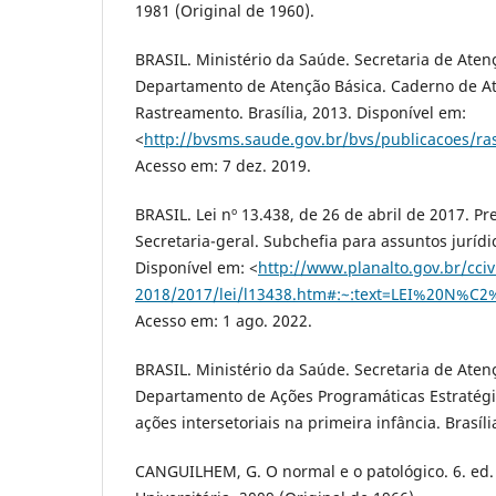
1981 (Original de 1960).
BRASIL. Ministério da Saúde. Secretaria de Atenç
Departamento de Atenção Básica. Caderno de At
Rastreamento. Brasília, 2013. Disponível em:
<
http://bvsms.saude.gov.br/bvs/publicacoes/r
Acesso em: 7 dez. 2019.
BRASIL. Lei nº 13.438, de 26 de abril de 2017. P
Secretaria-geral. Subchefia para assuntos jurídic
Disponível em: <
http://www.planalto.gov.br/cciv
2018/2017/lei/l13438.htm#:~:text=LEI%20
Acesso em: 1 ago. 2022.
BRASIL. Ministério da Saúde. Secretaria de Atenç
Departamento de Ações Programáticas Estratégic
ações intersetoriais na primeira infância. Brasíli
CANGUILHEM, G. O normal e o patológico. 6. ed. 