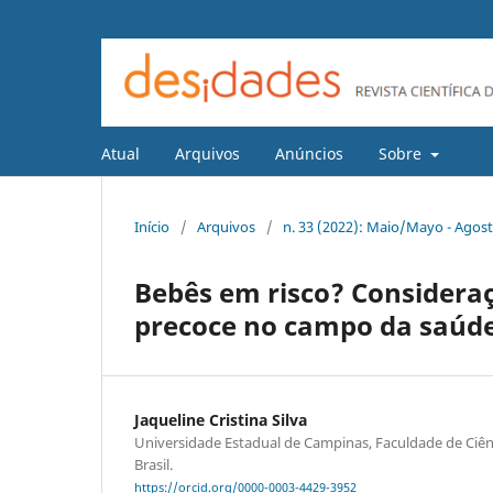
Atual
Arquivos
Anúncios
Sobre
Início
/
Arquivos
/
n. 33 (2022): Maio/Mayo - Agos
Bebês em risco? Consideraç
precoce no campo da saúd
Jaqueline Cristina Silva
Universidade Estadual de Campinas, Faculdade de Ciên
Brasil.
https://orcid.org/0000-0003-4429-3952