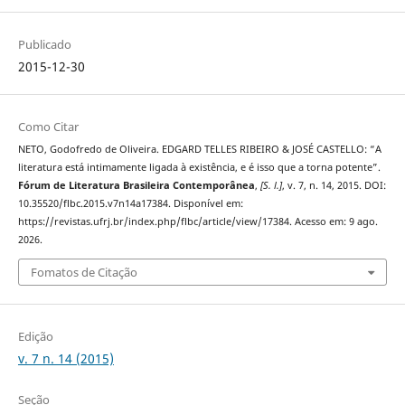
Publicado
2015-12-30
Como Citar
NETO, Godofredo de Oliveira. EDGARD TELLES RIBEIRO & JOSÉ CASTELLO: “A
literatura está intimamente ligada à existência, e é isso que a torna potente”.
Fórum de Literatura Brasileira Contemporânea
,
[S. l.]
, v. 7, n. 14, 2015. DOI:
10.35520/flbc.2015.v7n14a17384. Disponível em:
https://revistas.ufrj.br/index.php/flbc/article/view/17384. Acesso em: 9 ago.
2026.
Fomatos de Citação
Edição
v. 7 n. 14 (2015)
Seção