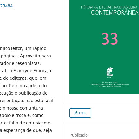
e73484
lico leitor, um rápido
 páginas. Aproveito para
tador e resenhistas,
ráfica Francyne França, e
 de editoras, que, em
ição. Retomo a ideia do
ecução e publicação de
esentação: não está fácil
l em nossa conjuntura
PDF
apoio e troca e, como
rte, falta de entusiasmo
na esperança de que, seja
Publicado