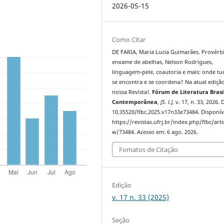
2026-05-15
Como Citar
DE FARIA, Maria Lucia Guimarães. Provérbi
enxame de abelhas, Nelson Rodrigues,
linguagem-pele, coautoria e mais: onde tu
se encontra e se coordena? Na atual ediçã
nossa Revista!.
Fórum de Literatura Brasi
Contemporânea
,
[S. l.]
, v. 17, n. 33, 2026. 
10.35520/flbc.2025.v17n33e73484. Disponív
https://revistas.ufrj.br/index.php/flbc/arti
w/73484. Acesso em: 6 ago. 2026.
Fomatos de Citação
Edição
v. 17 n. 33 (2025)
Seção