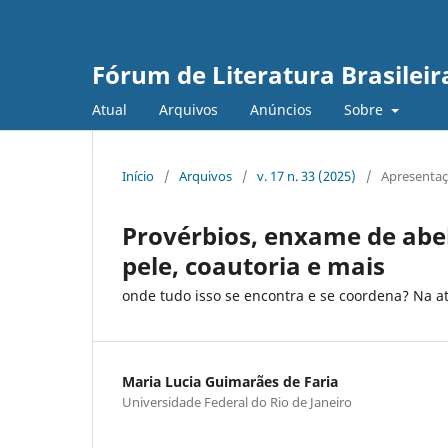
Fórum de Literatura Brasile
Atual
Arquivos
Anúncios
Sobre
Início
/
Arquivos
/
v. 17 n. 33 (2025)
/
Apresenta
Provérbios, enxame de abe
pele, coautoria e mais
onde tudo isso se encontra e se coordena? Na at
Maria Lucia Guimarães de Faria
Universidade Federal do Rio de Janeiro