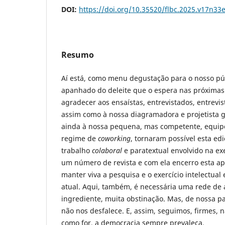
DOI:
https://doi.org/10.35520/flbc.2025.v17n33
Resumo
Aí está, como menu degustação para o nosso púb
apanhado do deleite que o espera nas próximas
agradecer aos ensaístas, entrevistados, entrevis
assim como à nossa diagramadora e projetista g
ainda à nossa pequena, mas competente, equipe
regime de
coworking
, tornaram possível esta ed
trabalho
colaboral
e paratextual envolvido na ex
um número de revista e com ela encerro esta apr
manter viva a pesquisa e o exercício intelectua
atual. Aqui, também, é necessária uma rede de 
ingrediente, muita obstinação. Mas, de nossa pa
não nos desfalece. E, assim, seguimos, firmes, 
como for, a democracia sempre prevaleça.