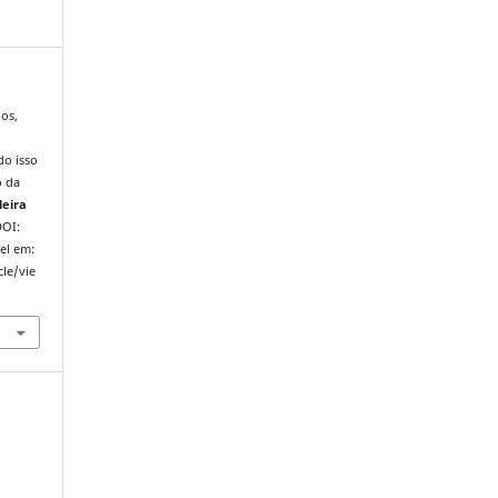
os,
do isso
o da
leira
DOI:
el em:
cle/vie