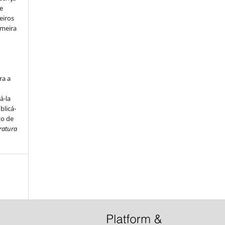
e
eiros
imeira
s
ra a
á-la
blicá-
to de
ratura