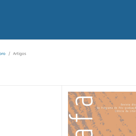
mbro
/
Artigos