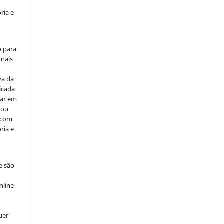
ria e
o para
onais
va da
icada
car em
 ou
, com
ria e
e são
e
nline
uer