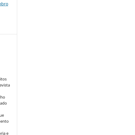
mbro
:
itos
evista
lho
iado
ue
mento
ria e