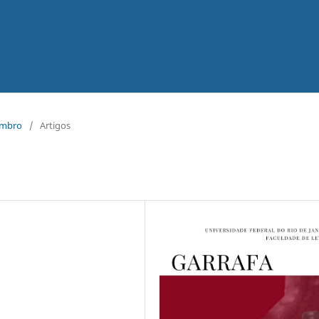
zembro
/
Artigos