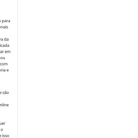
o para
onais
va da
icada
car em
 ou
, com
ria e
e são
e
nline
uer
 o
e isso