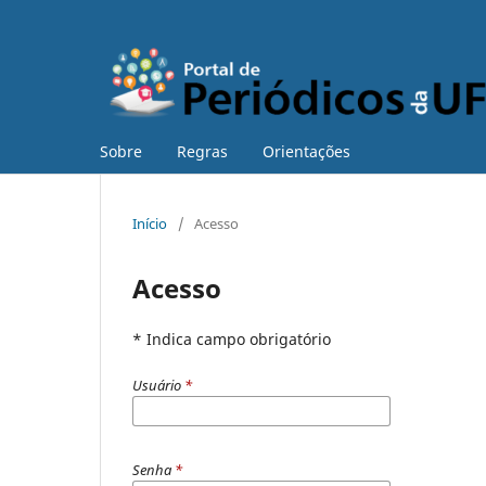
Sobre
Regras
Orientações
Início
/
Acesso
Acesso
* Indica campo obrigatório
Usuário
*
Senha
*