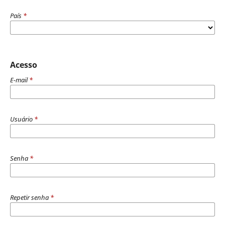
País
*
Acesso
E-mail
*
Usuário
*
Senha
*
Repetir senha
*