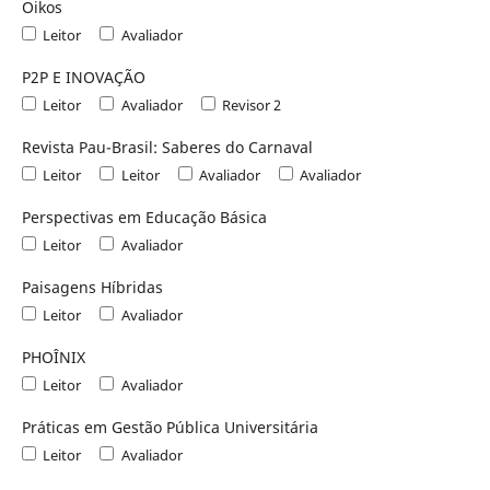
Oikos
Leitor
Avaliador
P2P E INOVAÇÃO
Leitor
Avaliador
Revisor 2
Revista Pau-Brasil: Saberes do Carnaval
Leitor
Leitor
Avaliador
Avaliador
Perspectivas em Educação Básica
Leitor
Avaliador
Paisagens Híbridas
Leitor
Avaliador
PHOÎNIX
Leitor
Avaliador
Práticas em Gestão Pública Universitária
Leitor
Avaliador