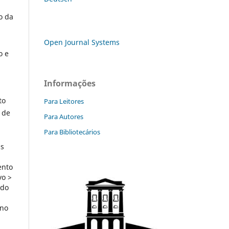
o da
Open Journal Systems
o e
Informações
to
Para Leitores
 de
Para Autores
Para Bibliotecários
as
ento
vo >
 do
 no