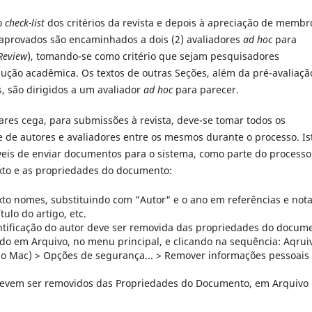
o
check-list
dos critérios da revista e depois à apreciação de membr
s aprovados são encaminhados a dois (2) avaliadores
ad hoc
para
Review
), tomando-se como critério que sejam pesquisadores
ção acadêmica. Os textos de outras Seções, além da pré-avaliaçã
s, são dirigidos a um avaliador
ad hoc
para parecer.
ares cega, para submissões à revista, deve-se tomar todos os
e de autores e avaliadores entre os mesmos durante o processo. Is
íveis de enviar documentos para o sistema, como parte do processo
xto e as propriedades do documento:
to nomes, substituindo com "Autor" e o ano em referências e not
ulo do artigo, etc.
ntificação do autor deve ser removida das propriedades do docum
do em Arquivo, no menu principal, e clicando na sequência: Aqrui
no Mac) > Opções de segurança... > Remover informações pessoais
evem ser removidos das Propriedades do Documento, em Arquivo