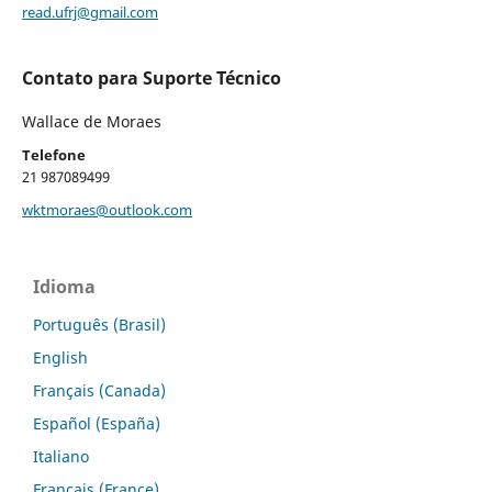
read.ufrj@gmail.com
Contato para Suporte Técnico
Wallace de Moraes
Telefone
21 987089499
wktmoraes@outlook.com
Idioma
Português (Brasil)
English
Français (Canada)
Español (España)
Italiano
Français (France)