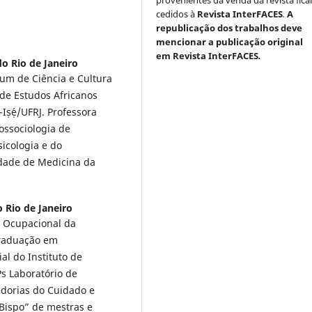
provenientes da venda da revista fic
cedidos à
Revista InterFACES
.
A
republicação dos trabalhos deve
mencionar a publicação original
em Revista InterFACES
.
o Rio de Janeiro
um de Ciência e Cultura
 de Estudos Africanos
Iṣẹ́/UFRJ. Professora
ssociologia de
sicologia e do
dade de Medicina da
 Rio de Janeiro
a Ocupacional da
graduação em
al do Instituto de
s Laboratório de
edorias do Cuidado e
Bispo” de mestras e