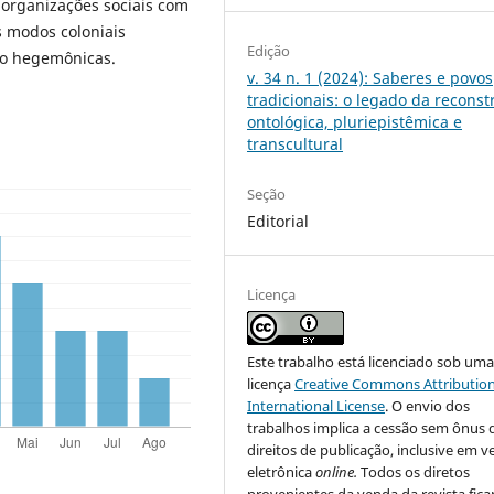
 organizações sociais com
os modos coloniais
Edição
ão hegemônicas.
v. 34 n. 1 (2024): Saberes e povos
tradicionais: o legado da recons
ontológica, pluriepistêmica e
transcultural
Seção
Editorial
Licença
Este trabalho está licenciado sob um
licença
Creative Commons Attribution
International License
. O envio dos
trabalhos implica a cessão sem ônus 
direitos de publicação, inclusive em v
eletrônica
online.
Todos os diretos