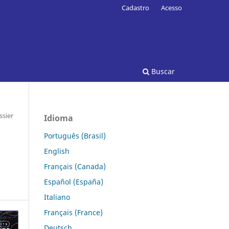
Cadastro
Acesso
Buscar
ssier
Idioma
Português (Brasil)
English
Français (Canada)
Español (España)
Italiano
Français (France)
Deutsch