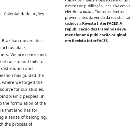
trabalhos implica a cessão sem ônus 
direitos de publicação, inclusive em v
eletrônica
online.
Todos os diretos
o. Colonialidade. Ações
provenientes da venda da revista fic
cedidos à
Revista InterFACES
.
A
republicação dos trabalhos deve
mencionar a publicação original
 Brazilian universities
em Revista InterFACES
.
such as black,
ers. We are concerned,
 of racism and fails to
 distribution and
uestion has guided the
y, where we forged the
ource for our studies,
opindoramic peoples. In
to the formulation of the
le that land has for
ing a sense of belonging.
th the process of