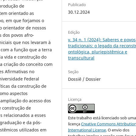
Publicado
 produção de
30.12.2024
tem orientado as
bo, em que forjamos o
o orientador de nossos
Edição
 dos povos afro-
v. 34 n. 1 (2024): Saberes e povos
niciais que nos levaram à
tradicionais: o legado da recons
 com a função que a terra
ontológica, pluriepistêmica e
a vida e construção do
transcultural
a criação do conceito com
es Afirmativas no
Seção
iversidade Federal
Dossiê / Dossier
íticas da construção de
como aspectos
Licença
 ampliação do acesso dos
e construção de
s relacionados a esses
Este trabalho está licenciado sob um
graduação e da pós-
licença
Creative Commons Attribution
istêmicos utilizados em
International License
. O envio dos