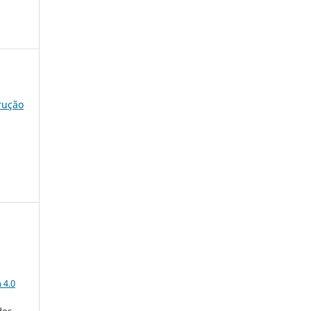
trução
a
 4.0