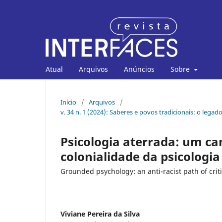
Atual
Arquivos
Anúncios
Sobre
Início
/
Arquivos
/
v. 34 n. 1 (2024): Saberes e povos tradicionais: o legad
Psicologia aterrada: um cam
colonialidade da psicologia 
Grounded psychology: an anti-racist path of criti
Viviane Pereira da Silva