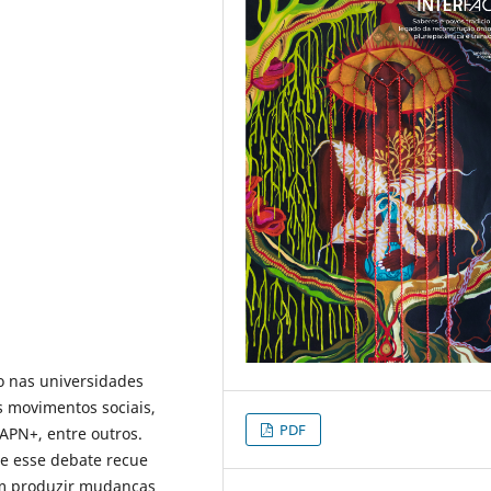
o nas universidades
s movimentos sociais,
PDF
PN+, entre outros.
ue esse debate recue
em produzir mudanças