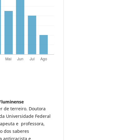
 Fluminense
r de terreiro. Doutora
da Universidade Federal
rapeuta e professora,
io dos saberes
 antirracista e