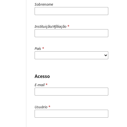
Sobrenome
Instituição/Afiliação
*
País
*
Acesso
E-mail
*
Usuário
*