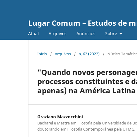
Lugar Comum – Estudos de mí
Atual
Arquivos
Anúncios
Sobre
Início
/
Arquivos
/
n. 62 (2022)
/
Núcleo Temátic
"Quando novos personagen
processos constituintes e 
apenas) na América Latina
Graziano Mazzocchini
Bacharel e Mestre em Filosofia pela Universidade de 
doutorando em Filosofia Contemporânea pela UFMG.