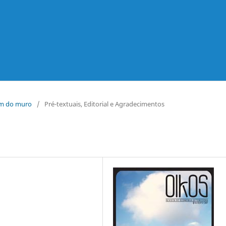
lém do muro
/
Pré-textuais, Editorial e Agradecimentos