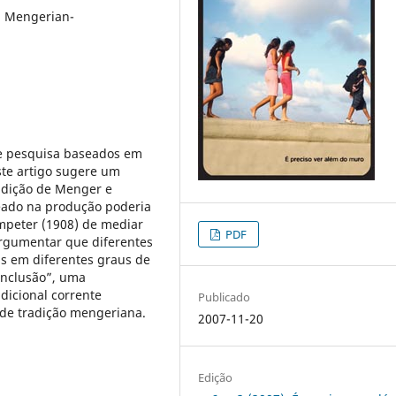
 Mengerian-
de pesquisa baseados em
este artigo sugere um
adição de Menger e
eado na produção poderia
mpeter (1908) de mediar
PDF
argumentar que diferentes
s em diferentes graus de
inclusão”, uma
icional corrente
Publicado
 de tradição mengeriana.
2007-11-20
Edição