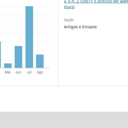
v. 6 n. 2 (2007): É preciso ver al
muro
Seção
Artigos e Ensaios