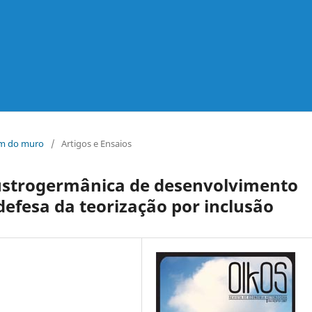
lém do muro
/
Artigos e Ensaios
ustrogermânica de desenvolvimento
efesa da teorização por inclusão