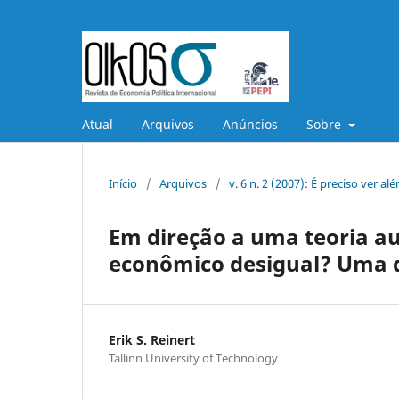
Atual
Arquivos
Anúncios
Sobre
Início
/
Arquivos
/
v. 6 n. 2 (2007): É preciso ver a
Em direção a uma teoria a
econômico desigual? Uma d
Erik S. Reinert
Tallinn University of Technology