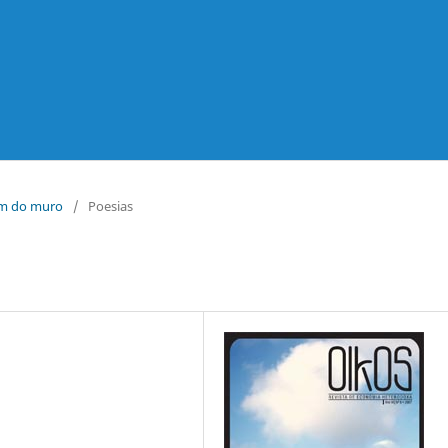
lém do muro
/
Poesias