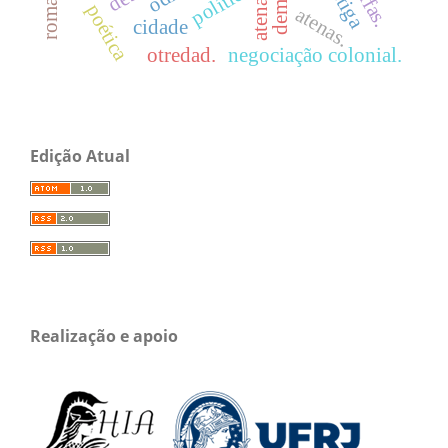
política
atenas
poética
atenas.
cidade
otredad.
negociação colonial.
Edição Atual
Realização e apoio