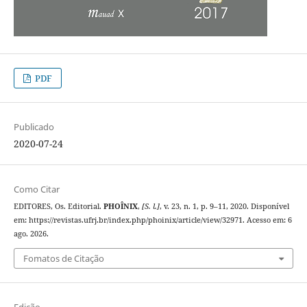
PDF
Publicado
2020-07-24
Como Citar
EDITORES, Os. Editorial.
PHOÎNIX
,
[S. l.]
, v. 23, n. 1, p. 9–11, 2020. Disponível
em: https://revistas.ufrj.br/index.php/phoinix/article/view/32971. Acesso em: 6
ago. 2026.
Fomatos de Citação
Edição