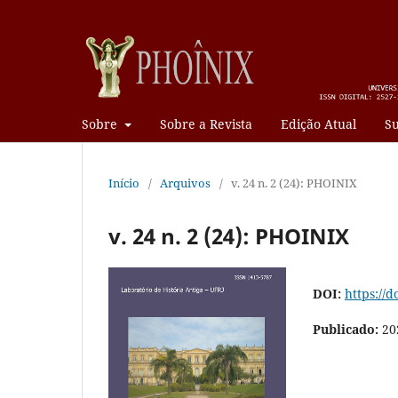
Sobre
Sobre a Revista
Edição Atual
Su
Início
/
Arquivos
/
v. 24 n. 2 (24): PHOINIX
v. 24 n. 2 (24): PHOINIX
DOI:
https://d
Publicado:
20