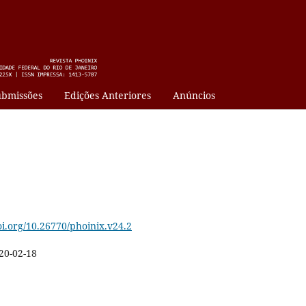
bmissões
Edições Anteriores
Anúncios
oi.org/10.26770/phoinix.v24.2
20-02-18