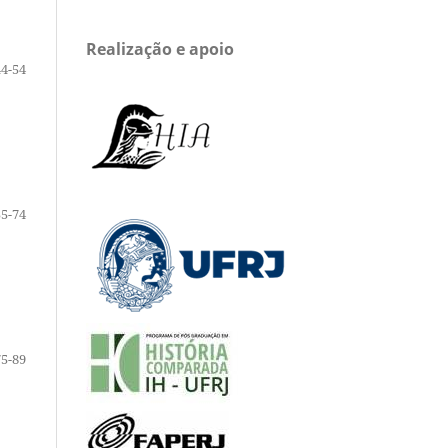
Realização e apoio
44-54
55-74
75-89