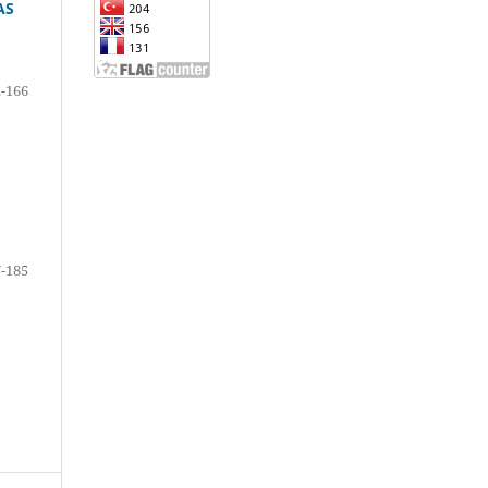
AS
-166
-185