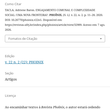
Como Citar
TACLA, Adriene Baron. ENGAJAMENTO COMUNAL E COMPLEXIDADE
SOCIAL: UMA NOVA FRONTEIRA?.
PHOÎNIX
,
[S. l.]
, v. 22, n. 2, p. 11–28, 2020.
DOI: 10.26770/phoinix.v22n1. Disponível em:
https://revistas.ufrj.br/index.php/phoinix/article/view/32989. Acesso em: 7 ago.
2026.
Fomatos de Citação
Edição
v. 22 n. 2 (22): PHOINIX
Seção
Artigos
Licença
Ao encaminhar textos à
Revista Phoînix
, o autor estará cedendo