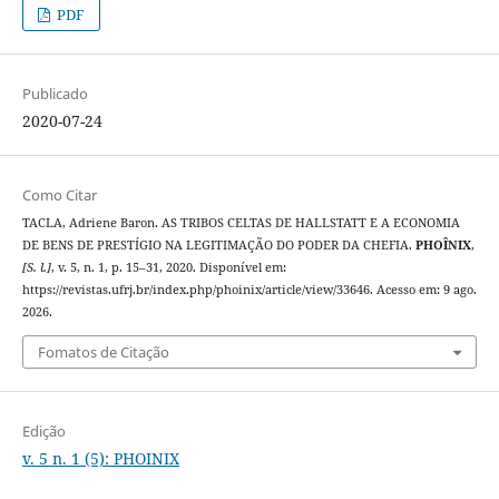
PDF
Publicado
2020-07-24
Como Citar
TACLA, Adriene Baron. AS TRIBOS CELTAS DE HALLSTATT E A ECONOMIA
DE BENS DE PRESTÍGIO NA LEGITIMAÇÃO DO PODER DA CHEFIA.
PHOÎNIX
,
[S. l.]
, v. 5, n. 1, p. 15–31, 2020. Disponível em:
https://revistas.ufrj.br/index.php/phoinix/article/view/33646. Acesso em: 9 ago.
2026.
Fomatos de Citação
Edição
v. 5 n. 1 (5): PHOINIX