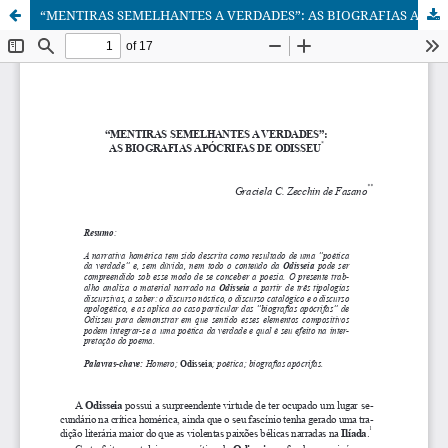
“MENTIRAS SEMELHANTES A VERDADES”: AS BIOGRAFIAS APÓCRIFAS DE ODISSEU