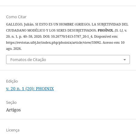
Como Citar
GALLEGO, Julián. SI ESTO ES UN HOMBRE (GRIEGO). LA SUBJETIVIDAD DEL
CIUDADANO MODÉLICO Y LOS SERES DESUBJETIVADOS.
PHOÎNIX
,
[S. l.]
, v.
20, n. 1, p. 40–58, 2020. DOI: 10.26770/1413-5787_20-1_4. Disponível em:
https://revistas.ufrj.br/index.php/phoinix/article/view/33092. Acesso em: 10
ago. 2026.
Fomatos de Citação
Edição
v. 20 n. 1 (20): PHOINIX
Seção
Artigos
Licença