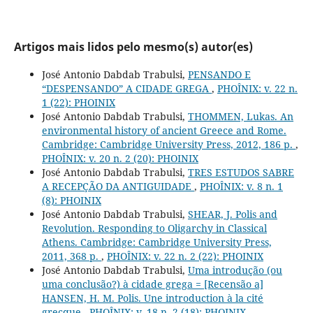
Artigos mais lidos pelo mesmo(s) autor(es)
José Antonio Dabdab Trabulsi,
PENSANDO E
“DESPENSANDO” A CIDADE GREGA
,
PHOÎNIX: v. 22 n.
1 (22): PHOINIX
José Antonio Dabdab Trabulsi,
THOMMEN, Lukas. An
environmental history of ancient Greece and Rome.
Cambridge: Cambridge University Press, 2012, 186 p.
,
PHOÎNIX: v. 20 n. 2 (20): PHOINIX
José Antonio Dabdab Trabulsi,
TRES ESTUDOS SABRE
A RECEPÇÃO DA ANTIGUIDADE
,
PHOÎNIX: v. 8 n. 1
(8): PHOINIX
José Antonio Dabdab Trabulsi,
SHEAR, J. Polis and
Revolution. Responding to Oligarchy in Classical
Athens. Cambridge: Cambridge University Press,
2011, 368 p.
,
PHOÎNIX: v. 22 n. 2 (22): PHOINIX
José Antonio Dabdab Trabulsi,
Uma introdução (ou
uma conclusão?) à cidade grega = [Recensão a]
HANSEN, H. M. Polis. Une introduction à la cité
grecque
,
PHOÎNIX: v. 18 n. 2 (18): PHOINIX