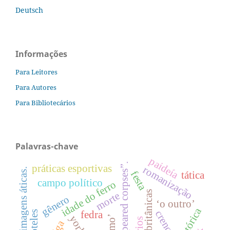
Deutsch
Informações
Para Leitores
Para Autores
Para Bibliotecários
Palavras-chave
paideía
“speared corpses”.
práticas esportivas
romanização
imagens áticas.
festa
tática
campo político
idade do ferro
ilhas britânicas
morte
gênero
‘o outro’
retórica
fedra