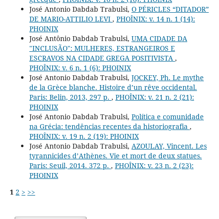
José Antonio Dabdab Trabulsi,
O PÉRICLES “DITADOR”
DE MARIO-ATTILIO LEVI
,
PHOÎNIX: v. 14 n. 1 (14):
PHOINIX
José Antônio Dabdab Trabulsi,
UMA CIDADE DA
"INCLUSÃO": MULHERES, ESTRANGEIROS E
ESCRAVOS NA CIDADE GREGA POSITIVISTA
,
PHOÎNIX: v. 6 n. 1 (6): PHOINIX
José Antonio Dabdab Trabulsi,
JOCKEY, Ph. Le mythe
de la Grèce blanche. Histoire d’un rêve occidental.
Paris: Belin, 2013, 297 p.
,
PHOÎNIX: v. 21 n. 2 (21):
PHOINIX
José Antonio Dabdab Trabulsi,
Política e comunidade
na Grécia: tendências recentes da historiografia
,
PHOÎNIX: v. 19 n. 2 (19): PHOINIX
José Antonio Dabdab Trabulsi,
AZOULAY, Vincent. Les
tyrannicides d’Athènes. Vie et mort de deux statues.
Paris: Seuil, 2014. 372 p.
,
PHOÎNIX: v. 23 n. 2 (23):
PHOINIX
1
2
>
>>