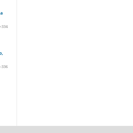
na
-334
p,
-336