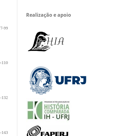
Realização e apoio
77-99
-110
-132
-143