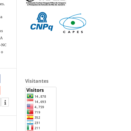
es.
sa
os
 A
Y-NC
 o
Visitantes