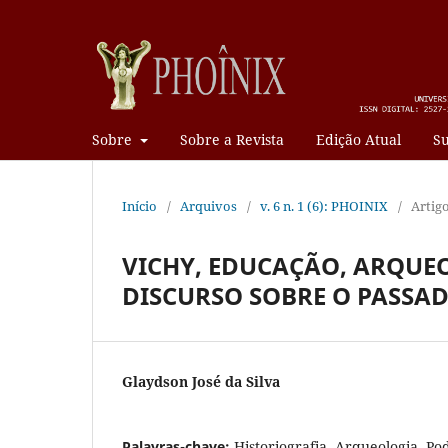
Sobre
Sobre a Revista
Edição Atual
Su
Início
/
Arquivos
/
v. 6 n. 1 (6): PHOINIX
/
Artig
VICHY, EDUCAÇÃO, ARQUE
DISCURSO SOBRE O PASSA
Glaydson José da Silva
Palavras-chave:
Historiografia, Arqueologia, Po