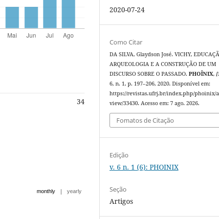
2020-07-24
Como Citar
DA SILVA, Glaydson José. VICHY, EDUCAÇ
ARQUEOLOGIA E A CONSTRUÇÃO DE UM
DISCURSO SOBRE O PASSADO.
PHOÎNIX
,
[
6, n. 1, p. 197–206, 2020. Disponível em:
https://revistas.ufrj.br/index.php/phoinix/a
34
view/33430. Acesso em: 7 ago. 2026.
Fomatos de Citação
Edição
v. 6 n. 1 (6): PHOINIX
Seção
|
monthly
yearly
Artigos